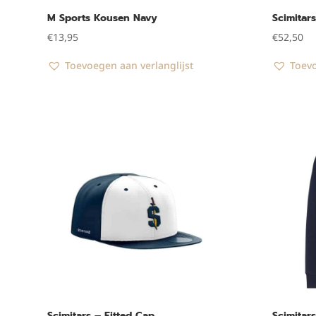
M Sports Kousen Navy
Scimitar
€
13,95
€
52,50
Toevoegen aan verlanglijst
Toevo
Scimitars – Fitted Cap
Scimitar