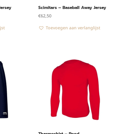
Jersey
Scimitars – Baseball Away Jersey
€
62,50
jst
Toevoegen aan verlanglijst
Thermoshirt – Rood