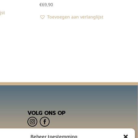
€
69,90
jst
Toevoegen aan verlanglijst
VOLG ONS OP
Beheer toestemming