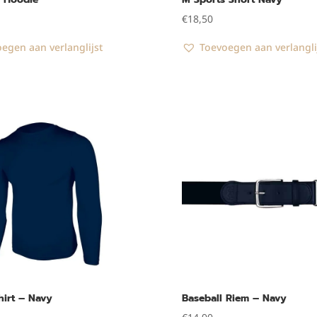
€
18,50
egen aan verlanglijst
Toevoegen aan verlangli
irt – Navy
Baseball Riem – Navy