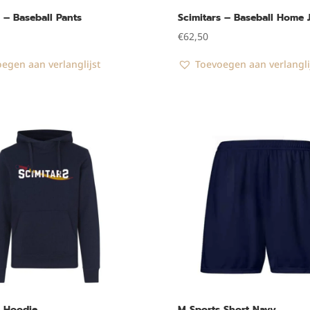
s – Baseball Pants
Scimitars – Baseball Home 
€
62,50
egen aan verlanglijst
Toevoegen aan verlangli
s Hoodie
M Sports Short Navy