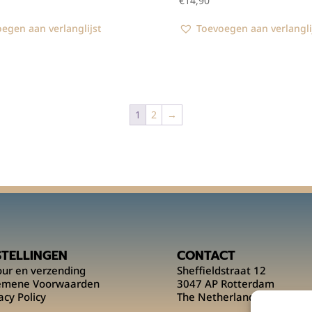
€
14,90
egen aan verlanglijst
Toevoegen aan verlangli
1
2
→
STELLINGEN
CONTACT
our en verzending
Sheffieldstraat 12
emene Voorwaarden
3047 AP Rotterdam
acy Policy
The Netherlands