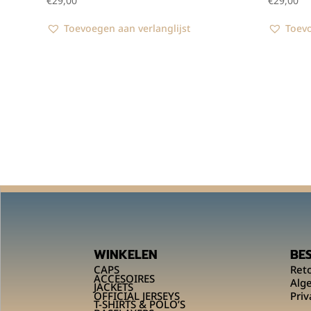
€
29,00
€
29,00
Toevoegen aan verlanglijst
Toevo
WINKELEN
BE
CAPS
Ret
ACCESOIRES
Alg
JACKETS
OFFICIAL JERSEYS
Priv
T-SHIRTS & POLO’S