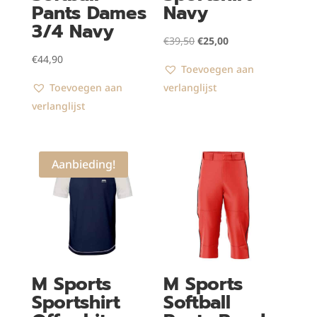
Pants Dames
Navy
3/4 Navy
Oorspronkelijke
Huidige
€
39,50
€
25,00
prijs
prijs
€
44,90
Toevoegen aan
was:
is:
Toevoegen aan
verlanglijst
€39,50.
€25,00.
verlanglijst
Aanbieding!
M Sports
M Sports
Sportshirt
Softball