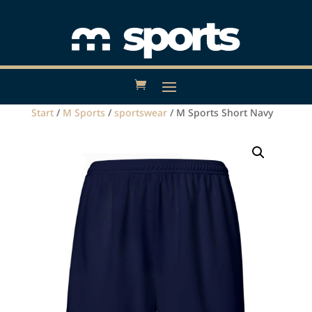
Start
/
M Sports
/
sportswear
/ M Sports Short Navy