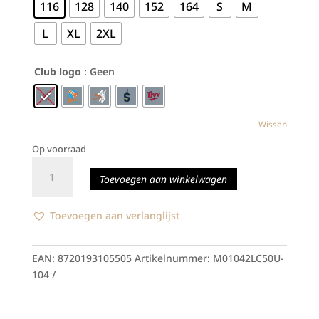
116
128
140
152
164
S
M
L
XL
2XL
Club logo
: Geen
Wissen
Op voorraad
M
Toevoegen aan winkelwagen
Sports
Short
Navy
Toevoegen aan verlanglijst
aantal
EAN:
8720193105505
Artikelnummer:
M01042LC50U-
104