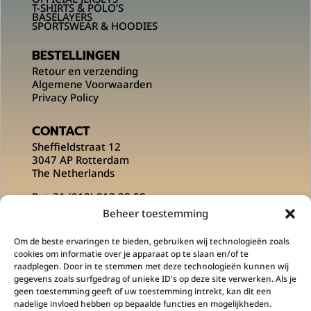
T-SHIRTS & POLO’S
BASELAYERS
SPORTSWEAR & HOODIES
BESTELLINGEN
Retour en verzending
Algemene Voorwaarden
Privacy Policy
CONTACT
Sheffieldstraat 12
3047 AP Rotterdam
The Netherlands
P:
+ 31 (010) 818 00 08
E:
info@msportsofficial.com
Beheer toestemming
VOLG ONS OP
Om de beste ervaringen te bieden, gebruiken wij technologieën zoals
cookies om informatie over je apparaat op te slaan en/of te
raadplegen. Door in te stemmen met deze technologieën kunnen wij
gegevens zoals surfgedrag of unieke ID's op deze site verwerken. Als je
geen toestemming geeft of uw toestemming intrekt, kan dit een
nadelige invloed hebben op bepaalde functies en mogelijkheden.