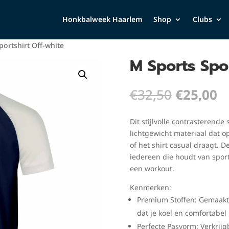
Honkbalweek Haarlem
Shop
Clubs
portshirt Off-white
M Sports Spor
Oorspron
H
€
32,50
€
25,00
prijs
pr
was:
is
Dit stijlvolle contrasterend
€32,50.
€
lichtgewicht materiaal dat op
of het shirt casual draagt. D
iedereen die houdt van sportie
een workout.
Kenmerken:
Premium Stoffen: Gemaakt 
dat je koel en comfortabel
Perfecte Pasvorm: Verkrijg