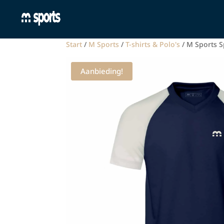
Start
/
M Sports
/
T-shirts & Polo's
/ M Sports S
Aanbieding!