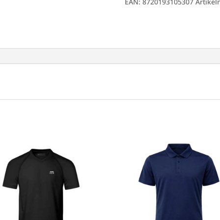
EAN:
8720193105307
Artike