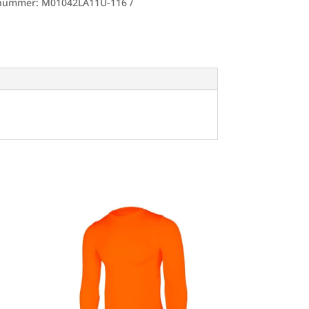
lnummer:
M01042LA11U-116