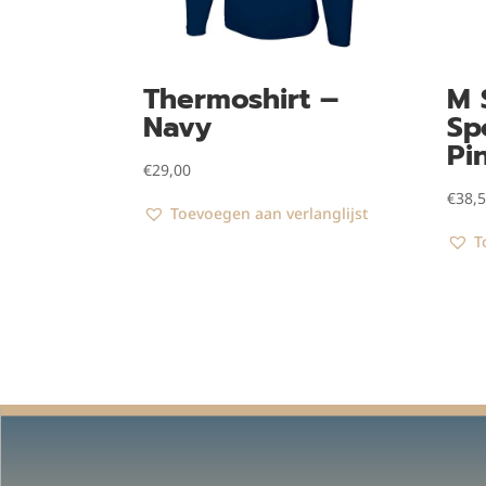
Thermoshirt –
M 
Navy
Sp
Pi
€
29,00
€
38,
Toevoegen aan verlanglijst
T