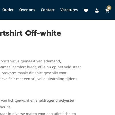
0
Outlet
Over ons
Contact
Vacatures
tshirt Off-white
kelijke
uidige
ijs
:
e sportshirt is gemaakt van ademend,
25,00.
timaal comfort biedt, of je nu op het veld staat
e pasvorm maakt dit shirt geschikt voor
ve flair met een stijlvolle uitstraling tijdens
van lichtgewicht en sneldrogend polyester
 houdt.
baar in diverse maten voor een atletische en