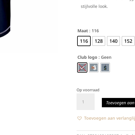
stijlvolle look.
Maat
: 116
116
128
140
152
Club logo
: Geen
Op voorraad
M
Toevoegen aan
Sports
Sportshirt
Off-
Toevoegen aan verlanglij
white
aantal