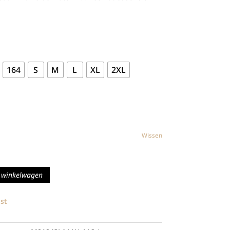
164
S
M
L
XL
2XL
Wissen
 winkelwagen
st