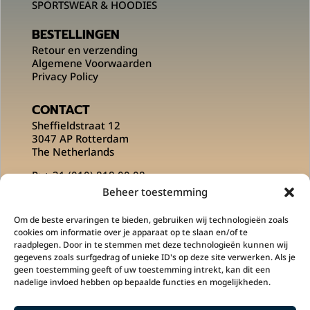
SPORTSWEAR & HOODIES
BESTELLINGEN
Retour en verzending
Algemene Voorwaarden
Privacy Policy
CONTACT
Sheffieldstraat 12
3047 AP Rotterdam
The Netherlands
P:
+ 31 (010) 818 00 08
E:
info@msportsofficial.com
Beheer toestemming
VOLG ONS OP
Om de beste ervaringen te bieden, gebruiken wij technologieën zoals
cookies om informatie over je apparaat op te slaan en/of te
raadplegen. Door in te stemmen met deze technologieën kunnen wij
gegevens zoals surfgedrag of unieke ID's op deze site verwerken. Als je
geen toestemming geeft of uw toestemming intrekt, kan dit een
nadelige invloed hebben op bepaalde functies en mogelijkheden.