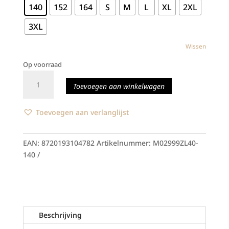
140
152
164
S
M
L
XL
2XL
3XL
Wissen
Op voorraad
Thermoshirt
Toevoegen aan winkelwagen
-
Rood
aantal
Toevoegen aan verlanglijst
EAN:
8720193104782
Artikelnummer:
M02999ZL40-
140
Beschrijving