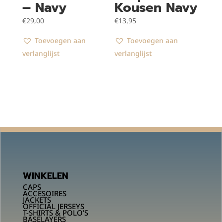
– Navy
Kousen Navy
€
29,00
€
13,95
Toevoegen aan
Toevoegen aan
verlanglijst
verlanglijst
WINKELEN
CAPS
ACCESOIRES
JACKETS
OFFICIAL JERSEYS
T-SHIRTS & POLO’S
BASELAYERS