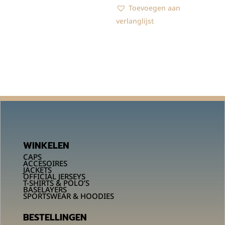
Toevoegen aan
verlanglijst
WINKELEN
CAPS
ACCESOIRES
JACKETS
OFFICIAL JERSEYS
T-SHIRTS & POLO’S
BASELAYERS
SPORTSWEAR & HOODIES
BESTELLINGEN