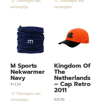
Toevoegen aan
Toevoegen aan
verlanglijst
verlanglijst
M Sports
Kingdom Of
Nekwarmer
The
Navy
Netherlands
– Cap Retro
€
12,50
2011
Toevoegen aan
€
29,90
verlanglijst