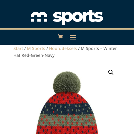
Start
/
M Sports
/
Hoofddeksels
/ M Sports – Winter
Hat Red-Green-Navy