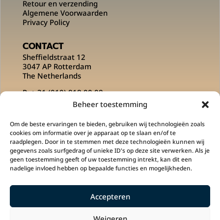
Retour en verzending
Algemene Voorwaarden
Privacy Policy
CONTACT
Sheffieldstraat 12
3047 AP Rotterdam
The Netherlands
P:
+ 31 (010) 818 00 08
E:
info@msportsofficial.com
Beheer toestemming
VOLG ONS OP
Om de beste ervaringen te bieden, gebruiken wij technologieën zoals
cookies om informatie over je apparaat op te slaan en/of te
raadplegen. Door in te stemmen met deze technologieën kunnen wij
gegevens zoals surfgedrag of unieke ID's op deze site verwerken. Als je
geen toestemming geeft of uw toestemming intrekt, kan dit een
nadelige invloed hebben op bepaalde functies en mogelijkheden.
Accepteren
M Sports is een onderdeel is van
Klupp
Sportswear
en
PLG Concepts
.
Weigeren