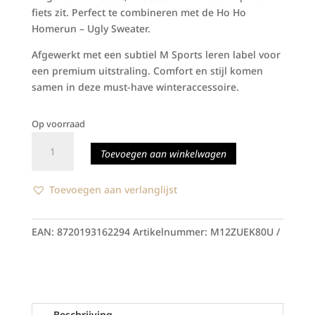
fiets zit. Perfect te combineren met de Ho Ho
Homerun – Ugly Sweater.
Afgewerkt met een subtiel M Sports leren label voor
een premium uitstraling. Comfort en stijl komen
samen in deze must-have winteraccessoire.
Op voorraad
M
Toevoegen aan winkelwagen
Sports
-
Winter
Toevoegen aan verlanglijst
Hat
Red-
EAN:
8720193162294
Artikelnummer:
M12ZUEK80U
Green-
Navy
aantal
Beschrijving