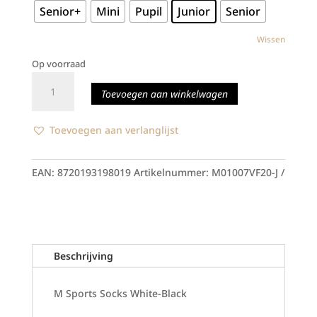
Senior+
Mini
Pupil
Junior
Senior
Wissen
Op voorraad
M
Toevoegen aan winkelwagen
Sports
Socks
White-
Toevoegen aan verlanglijst
Black
aantal
EAN:
8720193198019
Artikelnummer:
M01007VF20-J
Beschrijving
M Sports Socks White-Black