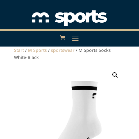
Start
/
M Sports
/
sportswear
/ M Sports Socks
White-Black