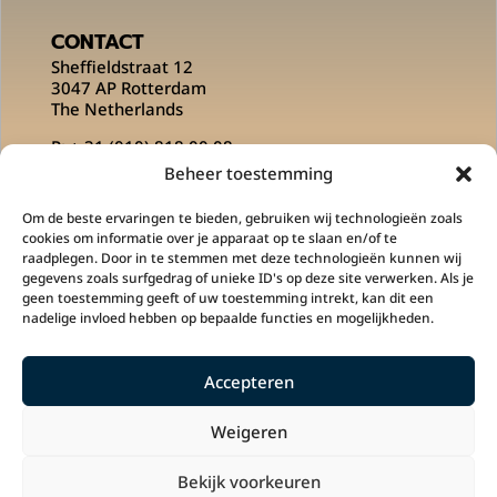
CONTACT
Sheffieldstraat 12
3047 AP Rotterdam
The Netherlands
P:
+ 31 (010) 818 00 08
E:
info@msportsofficial.com
Beheer toestemming
VOLG ONS OP
Om de beste ervaringen te bieden, gebruiken wij technologieën zoals
cookies om informatie over je apparaat op te slaan en/of te
raadplegen. Door in te stemmen met deze technologieën kunnen wij
gegevens zoals surfgedrag of unieke ID's op deze site verwerken. Als je
geen toestemming geeft of uw toestemming intrekt, kan dit een
nadelige invloed hebben op bepaalde functies en mogelijkheden.
Accepteren
M Sports is een onderdeel is van
Klupp
Sportswear
en
PLG Concepts
.
Weigeren
Bekijk voorkeuren
Copyright 2022 © M Sports.
In samenwerking