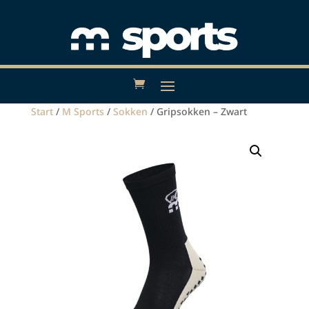
Start
/
M Sports
/
Sokken
/ Gripsokken – Zwart