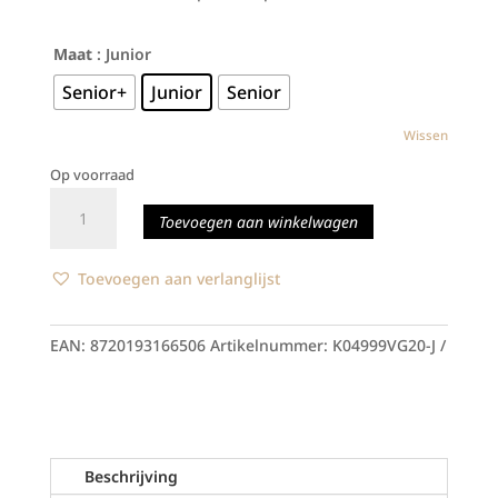
Maat
: Junior
Senior+
Junior
Senior
Wissen
Op voorraad
Gripsokken
Toevoegen aan winkelwagen
-
Zwart
aantal
Toevoegen aan verlanglijst
EAN:
8720193166506
Artikelnummer:
K04999VG20-J
Beschrijving