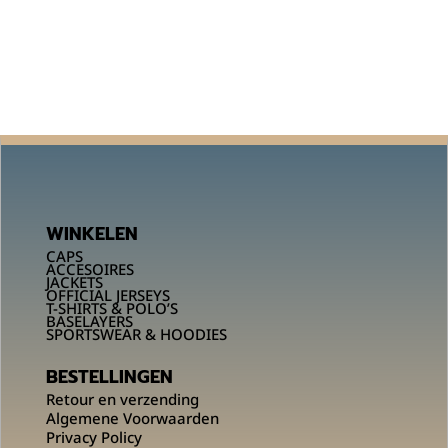
WINKELEN
CAPS
ACCESOIRES
JACKETS
OFFICIAL JERSEYS
T-SHIRTS & POLO’S
BASELAYERS
SPORTSWEAR & HOODIES
BESTELLINGEN
Retour en verzending
Algemene Voorwaarden
Privacy Policy