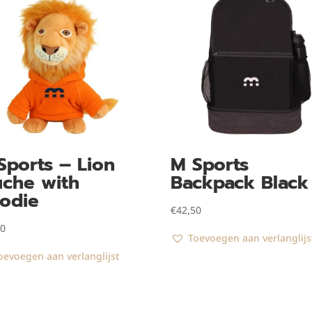
Sports – Lion
M Sports
uche with
Backpack Black
odie
€
42,50
90
Toevoegen aan verlanglijs
oevoegen aan verlanglijst