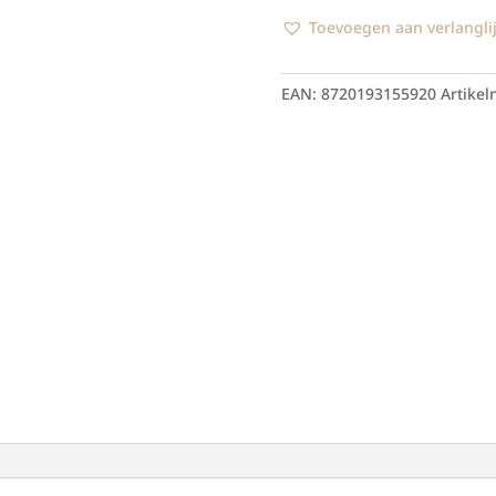
Pro
Toevoegen aan verlanglij
aantal
EAN:
8720193155920
Artike