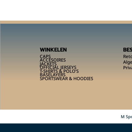
WINKELEN
BE
CAPS
Ret
ACCESOIRES
Alg
JACKETS
OFFICIAL JERSEYS
Priv
T-SHIRTS & POLO’S
BASELAYERS
SPORTSWEAR & HOODIES
M Spo