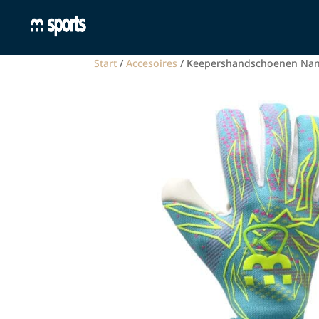
Start
/
Accesoires
/ Keepershandschoenen Nan