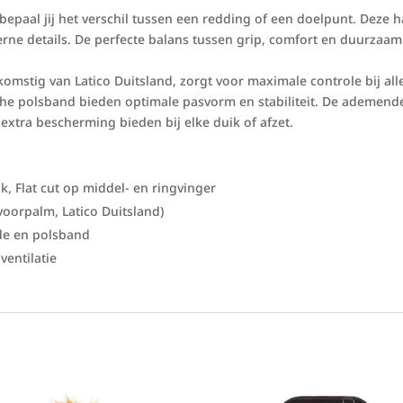
paal jij het verschil tussen een redding of een doelpunt. Deze
erne details. De perfecte balans tussen grip, comfort en duurzaa
komstig van Latico Duitsland, zorgt voor maximale controle bij a
ische polsband bieden optimale pasvorm en stabiliteit. De ademen
 extra bescherming bieden bij elke duik of afzet.
 Flat cut op middel- en ringvinger
orpalm, Latico Duitsland)
e en polsband
ntilatie