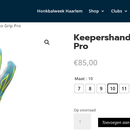
Honkbalweek Haarlem
Shop
Clubs
o Grip Pro
Keepershand
Pro
€
85,00
Maat
: 10
7
8
9
10
11
Op voorraad
Keepershandschoenen
Toevoegen aan
Nano
Grip