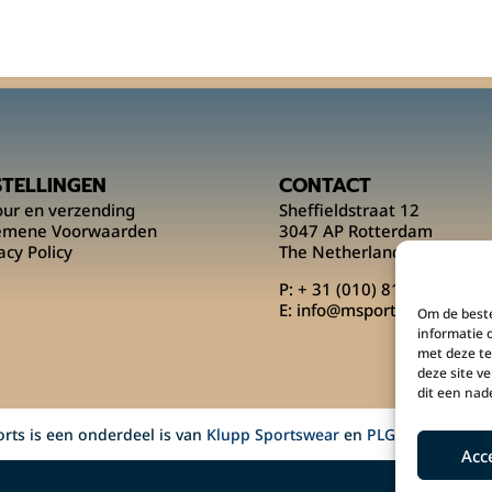
STELLINGEN
CONTACT
our en verzending
Sheffieldstraat 12
emene Voorwaarden
3047 AP Rotterdam
acy Policy
The Netherlands
P:
+ 31 (010) 818 00 08
E:
info@msportsofficial.co
Om de beste
informatie 
met deze te
deze site v
dit een nad
rts is een onderdeel is van
Klupp Sportswear
en
PLG Concepts
.
Acc