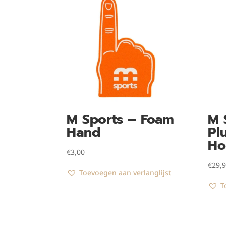
M Sports – Foam
M 
Hand
Pl
Ho
€
3,00
€
29,
Toevoegen aan verlanglijst
T