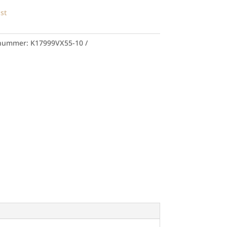
st
lnummer:
K17999VX55-10