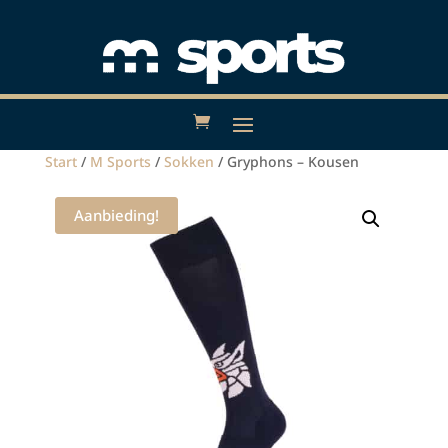
Start
/
M Sports
/
Sokken
/ Gryphons – Kousen
Aanbieding!