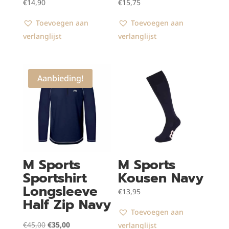
€
14,90
€
15,75
Toevoegen aan
Toevoegen aan
verlanglijst
verlanglijst
Aanbieding!
M Sports
M Sports
Sportshirt
Kousen Navy
Longsleeve
€
13,95
Half Zip Navy
Toevoegen aan
Oorspronkelijke
Huidige
€
45,00
€
35,00
verlanglijst