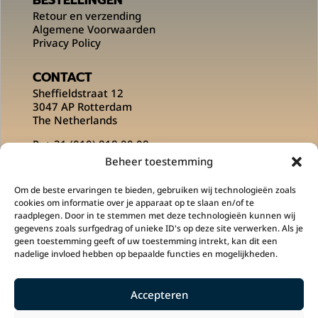
BESTELLINGEN
Retour en verzending
Algemene Voorwaarden
Privacy Policy
CONTACT
Sheffieldstraat 12
3047 AP Rotterdam
The Netherlands
P:
+ 31 (010) 818 00 08
E:
info@msportsofficial.com
Beheer toestemming
VOLG ONS OP
Om de beste ervaringen te bieden, gebruiken wij technologieën zoals
cookies om informatie over je apparaat op te slaan en/of te
raadplegen. Door in te stemmen met deze technologieën kunnen wij
gegevens zoals surfgedrag of unieke ID's op deze site verwerken. Als je
geen toestemming geeft of uw toestemming intrekt, kan dit een
nadelige invloed hebben op bepaalde functies en mogelijkheden.
Accepteren
M Sports is een onderdeel is van
Klupp
Sportswear
en
PLG Concepts
.