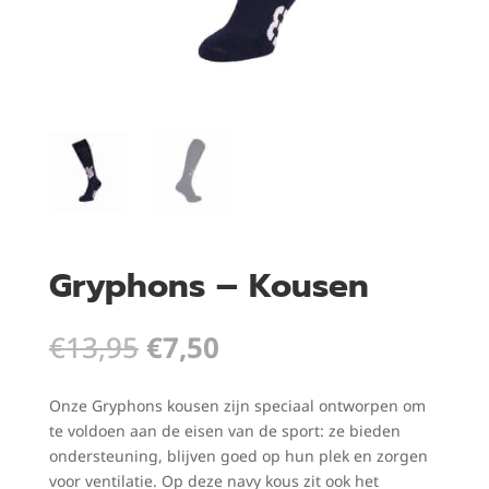
Gryphons – Kousen
Oorspronkelijke
Huidige
€
13,95
€
7,50
prijs
prijs
was:
is:
Onze Gryphons kousen zijn speciaal ontworpen om
€13,95.
€7,50.
te voldoen aan de eisen van de sport: ze bieden
ondersteuning, blijven goed op hun plek en zorgen
voor ventilatie. Op deze navy kous zit ook het