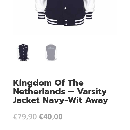
Kingdom Of The
Netherlands – Varsity
Jacket Navy-Wit Away
Oorspronkelijke
Huidige
€
79,90
€
40,00
prijs
prijs
was:
is: