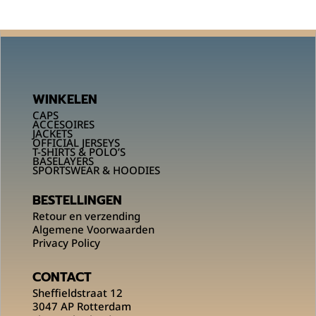
WINKELEN
CAPS
ACCESOIRES
JACKETS
OFFICIAL JERSEYS
T-SHIRTS & POLO’S
BASELAYERS
SPORTSWEAR & HOODIES
BESTELLINGEN
Retour en verzending
Algemene Voorwaarden
Privacy Policy
CONTACT
Sheffieldstraat 12
3047 AP Rotterdam