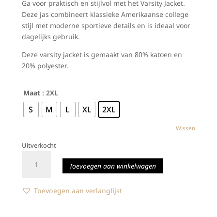
Ga voor praktisch en stijlvol met het Varsity Jacket.
€79,90.
€40,00.
Deze jas combineert klassieke Amerikaanse college
stijl met moderne sportieve details en is ideaal voor
dagelijks gebruik.
Deze varsity jacket is gemaakt van 80% katoen en
20% polyester.
Maat
: 2XL
S
M
L
XL
2XL
Wissen
Uitverkocht
Kingdom
Toevoegen aan winkelwagen
Of
The
Netherlands
Toevoegen aan verlanglijst
-
Varsity