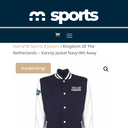
Start
/
M Sports
/
Jassen
/ Kingdom Of The
Netherlands – Varsity Jacket Navy-Wit Away
Aanbieding!