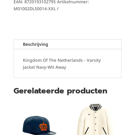
EAN:
8720193102795
Artikelnummer:
Jacket
M01002DL50014-XXL
Navy-
Wit
Away
aantal
Beschrijving
Kingdom Of The Netherlands - Varsity
Jacket Navy-Wit Away
Gerelateerde producten