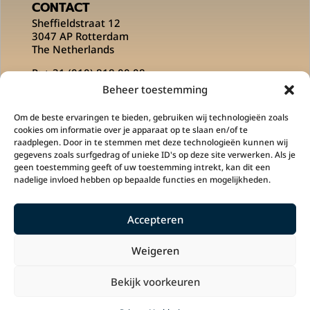
CONTACT
Sheffieldstraat 12
3047 AP Rotterdam
The Netherlands
P:
+ 31 (010) 818 00 08
E:
info@msportsofficial.com
Beheer toestemming
VOLG ONS OP
Om de beste ervaringen te bieden, gebruiken wij technologieën zoals
cookies om informatie over je apparaat op te slaan en/of te
raadplegen. Door in te stemmen met deze technologieën kunnen wij
gegevens zoals surfgedrag of unieke ID's op deze site verwerken. Als je
geen toestemming geeft of uw toestemming intrekt, kan dit een
nadelige invloed hebben op bepaalde functies en mogelijkheden.
Accepteren
M Sports is een onderdeel is van
Klupp
Sportswear
en
PLG Concepts
.
Weigeren
Bekijk voorkeuren
Copyright 2022 © M Sports.
In samenwerking
met
ROJI Communicatie