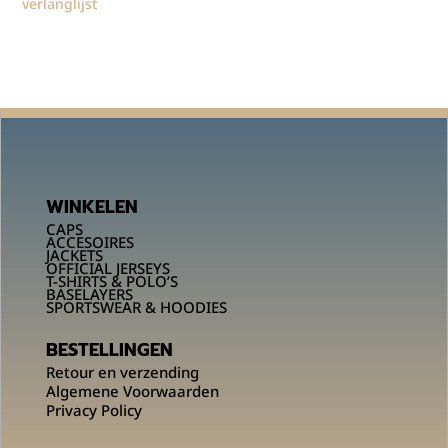
verlanglijst
WINKELEN
CAPS
ACCESOIRES
JACKETS
OFFICIAL JERSEYS
T-SHIRTS & POLO’S
BASELAYERS
SPORTSWEAR & HOODIES
BESTELLINGEN
Retour en verzending
Algemene Voorwaarden
Privacy Policy