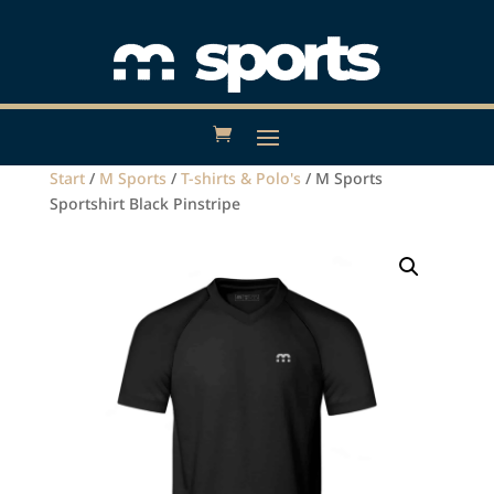
Start
/
M Sports
/
T-shirts & Polo's
/ M Sports
Sportshirt Black Pinstripe