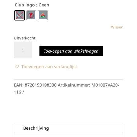
Club logo
: Geen
Wissen
Uitverkocht
M
Toevoegen aan winkelwagen
Sports
Sportshirt
Black
Toevoegen aan verlanglijst
Pinstripe
aantal
EAN:
8720193198330
Artikelnummer:
M01007VA20-
116
Beschrijving