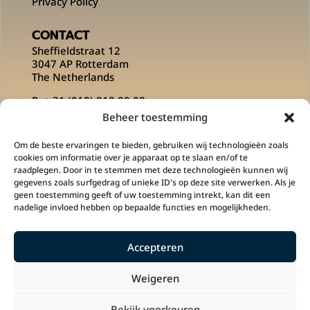
Privacy Policy
CONTACT
Sheffieldstraat 12
3047 AP Rotterdam
The Netherlands
P:
+ 31 (010) 818 00 08
E:
info@msportsofficial.com
Beheer toestemming
VOLG ONS OP
Om de beste ervaringen te bieden, gebruiken wij technologieën zoals
cookies om informatie over je apparaat op te slaan en/of te
raadplegen. Door in te stemmen met deze technologieën kunnen wij
gegevens zoals surfgedrag of unieke ID's op deze site verwerken. Als je
geen toestemming geeft of uw toestemming intrekt, kan dit een
nadelige invloed hebben op bepaalde functies en mogelijkheden.
Accepteren
M Sports is een onderdeel is van
Klupp
Sportswear
en
PLG Concepts
.
Weigeren
Bekijk voorkeuren