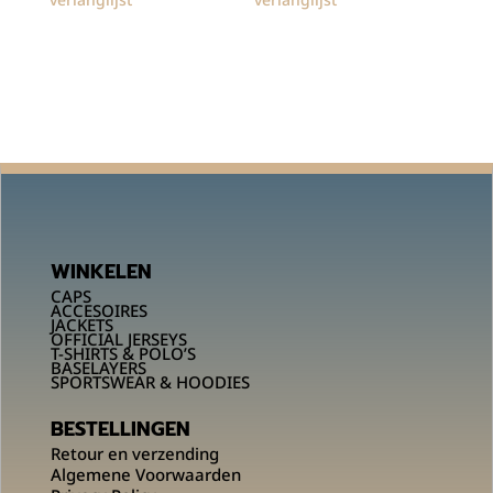
WINKELEN
CAPS
ACCESOIRES
JACKETS
OFFICIAL JERSEYS
T-SHIRTS & POLO’S
BASELAYERS
SPORTSWEAR & HOODIES
BESTELLINGEN
Retour en verzending
Algemene Voorwaarden