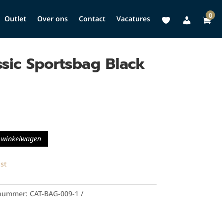
0
Outlet
Over ons
Contact
Vacatures
ssic Sportsbag Black
 winkelwagen
st
lnummer:
CAT-BAG-009-1