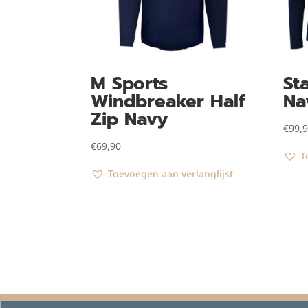
M Sports
St
Windbreaker Half
Na
Zip Navy
€
99,
€
69,90
T
Toevoegen aan verlanglijst