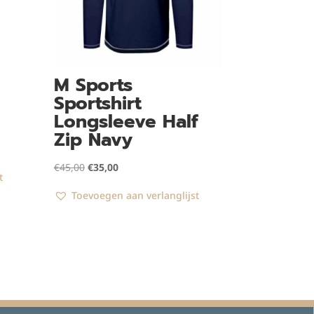
M Sports
Sportshirt
Longsleeve Half
Zip Navy
Oorspronkelijke
Huidige
€
45,00
€
35,00
t
prijs
prijs
Toevoegen aan verlanglijst
was:
is:
€45,00.
€35,00.