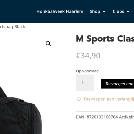
Honkbalweek Haarlem
Shop
Clubs
rtsbag Black
M Sports Cla
€
34,90
Op voorraad
M
Toevoegen aan
Sports
Classic
Sportsbag
Toevoegen aan verlanglij
Black
aantal
EAN:
8720193160764
Artike