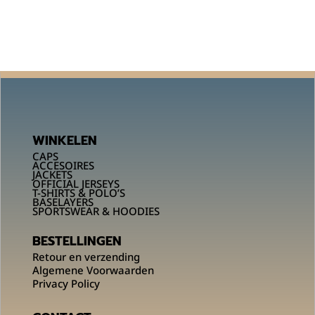
WINKELEN
CAPS
ACCESOIRES
JACKETS
OFFICIAL JERSEYS
T-SHIRTS & POLO’S
BASELAYERS
SPORTSWEAR & HOODIES
BESTELLINGEN
Retour en verzending
Algemene Voorwaarden
Privacy Policy