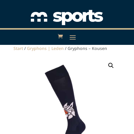
Start
/
Gryphons | Leden
/ Gryphons – Kousen