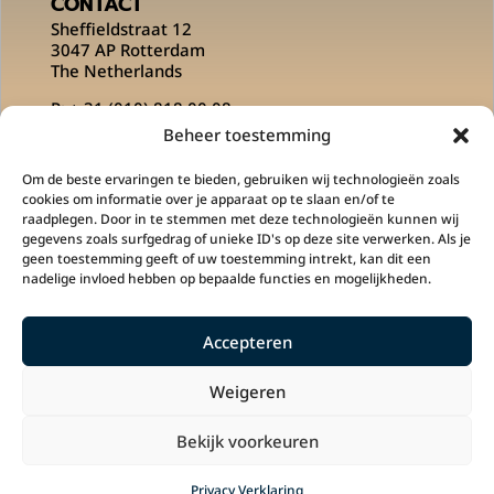
CONTACT
Sheffieldstraat 12
3047 AP Rotterdam
The Netherlands
P:
+ 31 (010) 818 00 08
E:
info@msportsofficial.com
Beheer toestemming
VOLG ONS OP
Om de beste ervaringen te bieden, gebruiken wij technologieën zoals
cookies om informatie over je apparaat op te slaan en/of te
raadplegen. Door in te stemmen met deze technologieën kunnen wij
gegevens zoals surfgedrag of unieke ID's op deze site verwerken. Als je
geen toestemming geeft of uw toestemming intrekt, kan dit een
nadelige invloed hebben op bepaalde functies en mogelijkheden.
Accepteren
M Sports is een onderdeel is van
Klupp
Sportswear
en
PLG Concepts
.
Weigeren
Bekijk voorkeuren
Copyright 2022 © M Sports.
In samenwerking
met
ROJI Communicatie
Privacy Verklaring