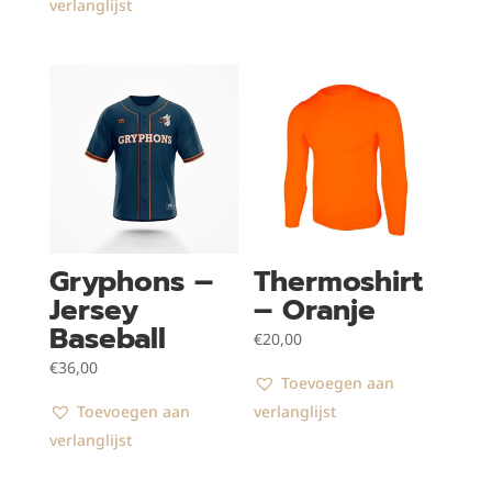
verlanglijst
Gryphons –
Thermoshirt
Jersey
– Oranje
Baseball
€
20,00
€
36,00
Toevoegen aan
Toevoegen aan
verlanglijst
verlanglijst