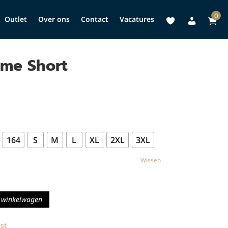
0
Outlet
Over ons
Contact
Vacatures
ome Short
164
S
M
L
XL
2XL
3XL
Wissen
 winkelwagen
st