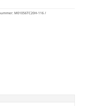
lnummer:
M01056TC20H-116