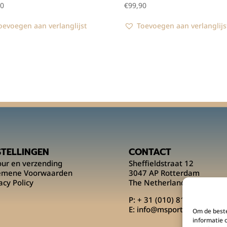
00
€
99,90
oevoegen aan verlanglijst
Toevoegen aan verlanglijs
STELLINGEN
CONTACT
our en verzending
Sheffieldstraat 12
emene Voorwaarden
3047 AP Rotterdam
acy Policy
The Netherlands
P:
+ 31 (010) 818 00 08
E:
info@msportsofficial.co
Om de beste
informatie 