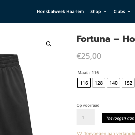
Honkbalweek Haarlem
Shop
Clubs
Fortuna – H
€
25,00
Maat
: 116
116
128
140
152
Op voorraad
Fortuna
Toevoegen aan
-
Home
Short
Toevoegen aan verlanglij