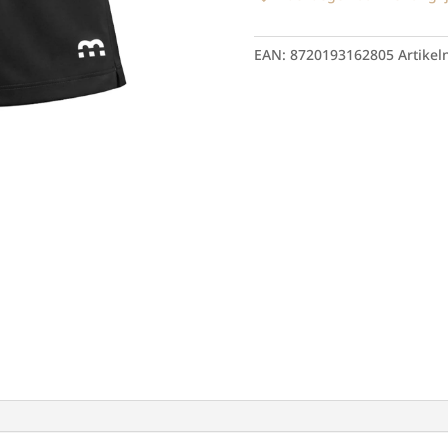
aantal
EAN:
8720193162805
Artike