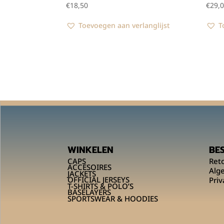
€
18,50
€
29,
Toevoegen aan verlanglijst
T
WINKELEN
BE
CAPS
Ret
ACCESOIRES
Alg
JACKETS
OFFICIAL JERSEYS
Priv
T-SHIRTS & POLO’S
BASELAYERS
SPORTSWEAR & HOODIES