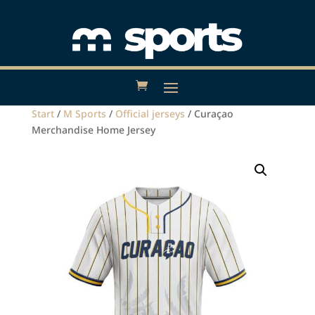
Start
/
M Sports
/
Official jerseys
/ Curaçao
Merchandise Home Jersey