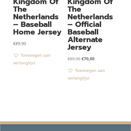
Kingdom Of
Kingdom Of
The
The
Netherlands
Netherlands
– Baseball
– Official
Home Jersey
Baseball
Alternate
€
89,90
Jersey
Toevoegen aan
Oorspronkelijke
Huidige
€
89,90
€
70,00
verlanglijst
prijs
prijs
Toevoegen aan
was:
is:
verlanglijst
€89,90.
€70,00.