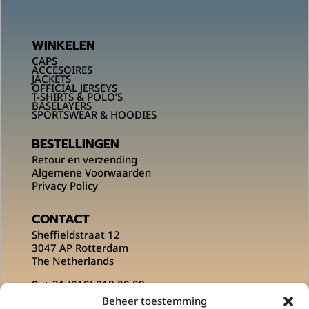
WINKELEN
CAPS
ACCESOIRES
JACKETS
OFFICIAL JERSEYS
T-SHIRTS & POLO’S
BASELAYERS
SPORTSWEAR & HOODIES
BESTELLINGEN
Retour en verzending
Algemene Voorwaarden
Privacy Policy
CONTACT
Sheffieldstraat 12
3047 AP Rotterdam
The Netherlands
P:
+ 31 (010) 818 00 08
E:
info@msportsofficial.com
Beheer toestemming