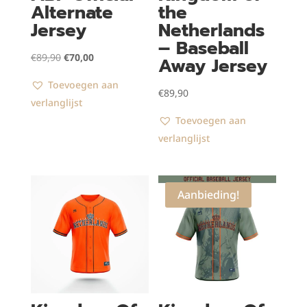
Alternate
the
Jersey
Netherlands
– Baseball
Oorspronkelijke
Huidige
€
89,90
€
70,00
Away Jersey
prijs
prijs
Toevoegen aan
was:
is:
€
89,90
verlanglijst
€89,90.
€70,00.
Toevoegen aan
verlanglijst
Aanbieding!