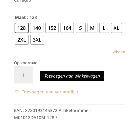
Maat
: 128
128
140
152
164
S
M
L
XL
2XL
3XL
Wissen
Op voorraad
Curaçao
Toevoegen aan winkelwagen
Merchandise
Home
Jersey
Toevoegen aan verlanglijst
aantal
EAN:
8720193145372
Artikelnummer:
M01012DA10M-128