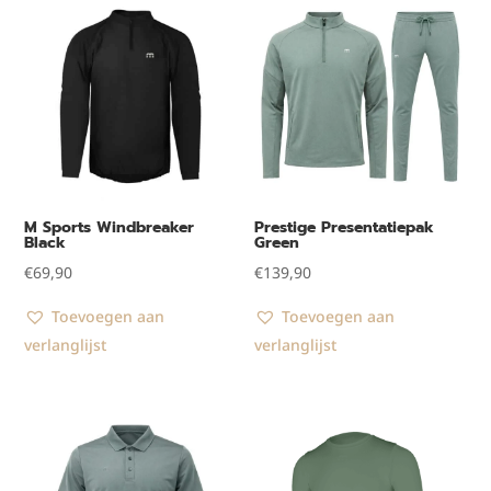
M Sports Windbreaker
Prestige Presentatiepak
Black
Green
€
69,90
€
139,90
Toevoegen aan
Toevoegen aan
verlanglijst
verlanglijst