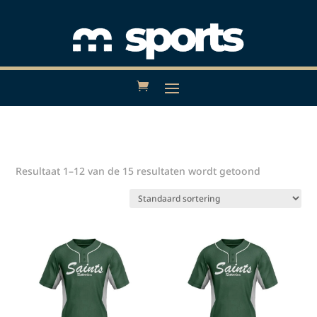
Resultaat 1–12 van de 15 resultaten wordt getoond