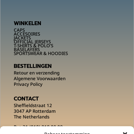
WINKELEN
CAPS
ACCESOIRES
JACKETS
OFFICIAL JERSEYS
T-SHIRTS & POLO’S
BASELAYERS
SPORTSWEAR & HOODIES
BESTELLINGEN
Retour en verzending
Algemene Voorwaarden
Privacy Policy
CONTACT
Sheffieldstraat 12
3047 AP Rotterdam
The Netherlands
P:
+ 31 (010) 818 00 08
E:
info@msportsofficial.com