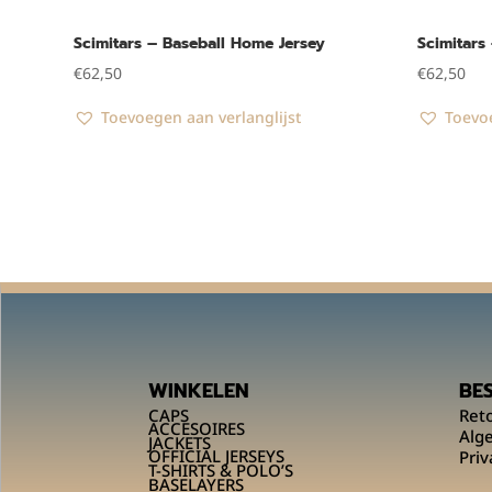
Scimitars – Baseball Home Jersey
Scimitars
€
62,50
€
62,50
Toevoegen aan verlanglijst
Toevoe
WINKELEN
BE
CAPS
Ret
ACCESOIRES
Alg
JACKETS
OFFICIAL JERSEYS
Priv
T-SHIRTS & POLO’S
BASELAYERS