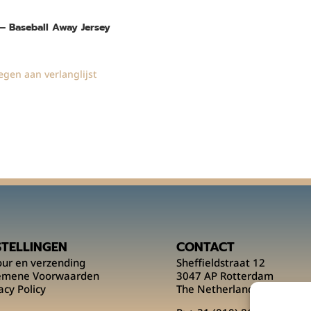
 – Baseball Away Jersey
gen aan verlanglijst
STELLINGEN
CONTACT
our en verzending
Sheffieldstraat 12
emene Voorwaarden
3047 AP Rotterdam
acy Policy
The Netherlands