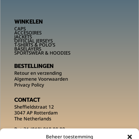
WINKELEN
CAPS
ACCESOIRES
JACKETS
OFFICIAL JERSEYS
T-SHIRTS & POLO’S
BASELAYERS
SPORTSWEAR & HOODIES
BESTELLINGEN
Retour en verzending
Algemene Voorwaarden
Privacy Policy
CONTACT
Sheffieldstraat 12
3047 AP Rotterdam
The Netherlands
P:
+ 31 (010) 818 00 08
E:
info@msportsofficial.com
Beheer toestemming